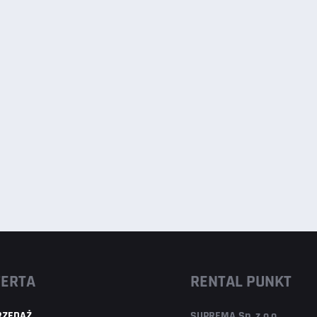
FERTA
RENTAL PUNKT
RZEDAŻ
SUPREMA Sp. z o.o.