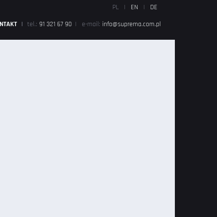
PL
|
EN
|
DE
NTAKT
|
tel.:
91 321 67 90
|
e-mail:
info@suprema.com.pl