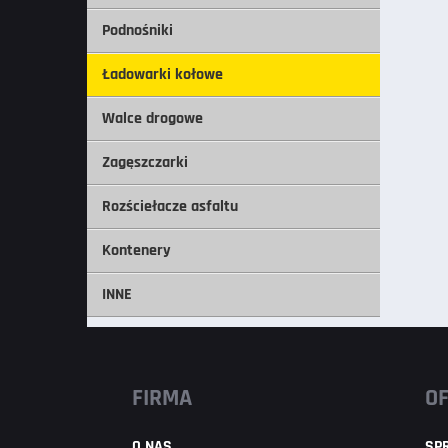
Podnośniki
Ładowarki kołowe
Walce drogowe
Zagęszczarki
Rozściełacze asfaltu
Kontenery
INNE
FIRMA
O
O NAS
SP