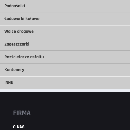
Podnośniki
Ładowarki kołowe
Walce drogowe
Zagęszczarki
Rozściełacze asfaltu
Kontenery
INNE
FIRMA
O NAS